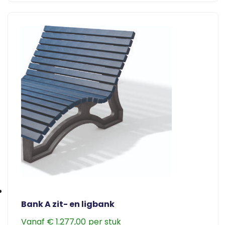
de
product
productpagina
heeft
meerdere
variaties.
Deze
optie
kan
gekozen
worden
op
de
productpagina
Bank A zit- en ligbank
Vanaf
€
1.277,00