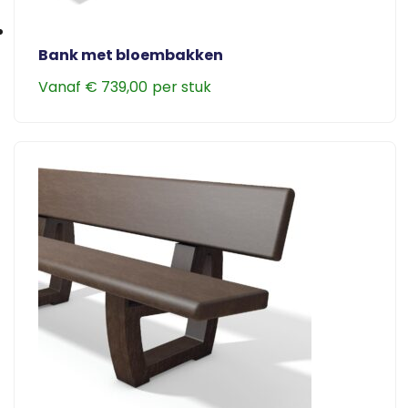
Bank met bloembakken
Vanaf
€
739,00
Dit
product
heeft
meerdere
variaties.
Deze
optie
kan
gekozen
worden
op
de
productpagina