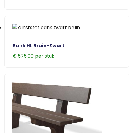
Dit
product
heeft
meerdere
variaties.
Deze
Bank HL Bruin-Zwart
optie
€
575,00
kan
gekozen
worden
op
de
productpagina