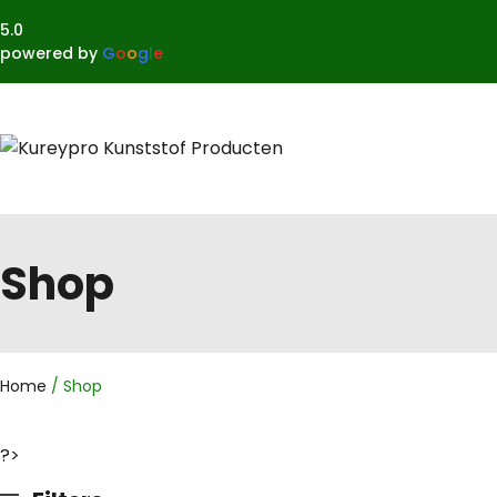
5.0
powered by
G
o
o
g
l
e
Shop
Home
/ Shop
?>