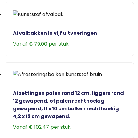
heeft
meerdere
variaties.
Deze
Afvalbakken in vijf uitvoeringen
optie
Vanaf
€
79,00
kan
Dit
gekozen
product
worden
heeft
op
meerdere
de
variaties.
productpagina
Deze
Afzettingen palen rond 12 cm, liggers rond
optie
12 gewapend, of palen rechthoekig
kan
gewapend, 11 x 10 cm balken rechthoekig
gekozen
4,2 x 12 cm gewapend.
worden
Vanaf
€
102,47
op
Dit