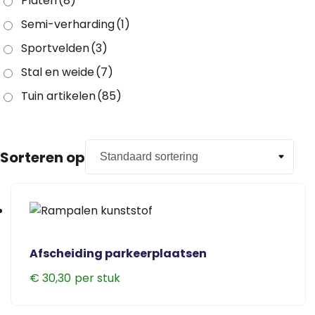
Platen
(8)
Semi-verharding
(1)
Sportvelden
(3)
Stal en weide
(7)
Tuin artikelen
(85)
Sorteren op
Afscheiding parkeerplaatsen
€
30,30
Dit
product