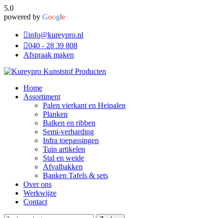
5.0
powered by
G
o
o
g
l
e
info@kureypro.nl
040 - 28 39 808
Afspraak maken
Home
Assortiment
Palen vierkant en Heipalen
Planken
Balken en ribben
Semi-verharding
Infra toepassingen
Tuin artikelen
Stal en weide
Afvalbakken
Banken Tafels & sets
Over ons
Werkwijze
Contact
Zoeken