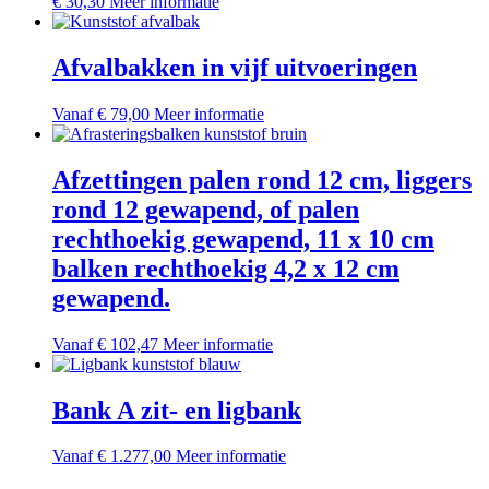
Dit
€
30,30
Meer informatie
product
heeft
meerdere
Afvalbakken in vijf uitvoeringen
variaties.
Deze
Dit
Vanaf
€
79,00
Meer informatie
optie
product
kan
heeft
gekozen
meerdere
Afzettingen palen rond 12 cm, liggers
worden
variaties.
op
rond 12 gewapend, of palen
Deze
de
optie
rechthoekig gewapend, 11 x 10 cm
productpagina
kan
balken rechthoekig 4,2 x 12 cm
gekozen
worden
gewapend.
op
de
Dit
Vanaf
€
102,47
Meer informatie
productpagina
product
heeft
meerdere
Bank A zit- en ligbank
variaties.
Deze
Dit
Vanaf
€
1.277,00
Meer informatie
optie
product
kan