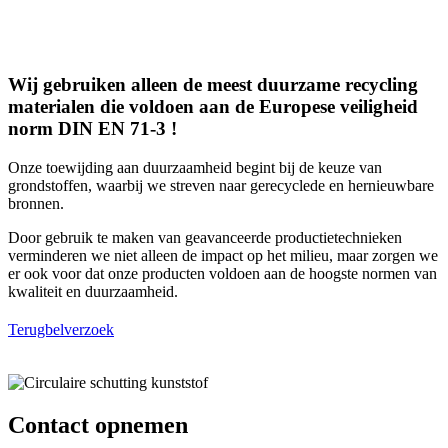
heeft
gekozen
meerdere
worden
variaties.
op
Deze
de
optie
productpagina
Wij gebruiken alleen de meest duurzame recycling
kan
materialen die voldoen aan de Europese veiligheid
gekozen
norm DIN EN 71-3 !
worden
op
de
Onze toewijding aan duurzaamheid begint bij de keuze van
productpagina
grondstoffen, waarbij we streven naar gerecyclede en hernieuwbare
bronnen.
Door gebruik te maken van geavanceerde productietechnieken
verminderen we niet alleen de impact op het milieu, maar zorgen we
er ook voor dat onze producten voldoen aan de hoogste normen van
kwaliteit en duurzaamheid.
Terugbelverzoek
Contact opnemen