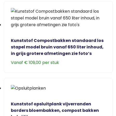
Kunststof Compostbakken standaard los
stapel model bruin vanaf 650 liter inhoud,
in grijs grotere afmetingen zie foto’s
Vanaf
€
109,00
Dit
product
heeft
meerdere
variaties.
Deze
Kunststof opsluitplank vijverranden
optie
borders bloembakken, compost bakken
kan