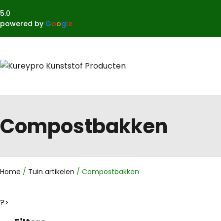
5.0
powered by
G
o
o
g
l
e
Compostbakken
Home
/
Tuin artikelen
/ Compostbakken
?>