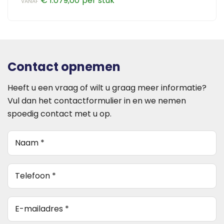
€
1.079,00
VANAF
kan
Dit
gekozen
product
worden
heeft
op
meerdere
Contact opnemen
de
variaties.
productpagina
Deze
Heeft u een vraag of wilt u graag meer informatie?
optie
Vul dan het contactformulier in en we nemen
kan
spoedig contact met u op.
gekozen
worden
Naam
(Vereist)
op
de
telefoon
productpagina
(Vereist)
E-
mailadres