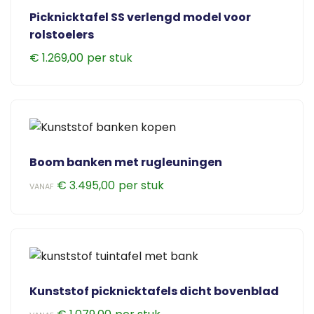
Picknicktafel SS verlengd model voor
rolstoelers
€
1.269,00
Boom banken met rugleuningen
€
3.495,00
VANAF
Dit
product
heeft
meerdere
variaties.
Kunststof picknicktafels dicht bovenblad
Deze
optie