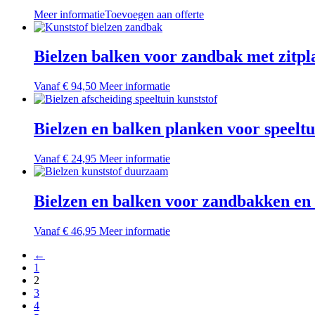
de
Meer informatie
Toevoegen aan offerte
productpagina
Bielzen balken voor zandbak met zitpl
Dit
Vanaf
€
94,50
Meer informatie
product
heeft
meerdere
Bielzen en balken planken voor speeltu
variaties.
Deze
Dit
Vanaf
€
24,95
Meer informatie
optie
product
kan
heeft
gekozen
meerdere
Bielzen en balken voor zandbakken en 
worden
variaties.
op
Deze
de
Dit
Vanaf
€
46,95
Meer informatie
optie
productpagina
product
kan
←
heeft
gekozen
1
meerdere
worden
2
variaties.
op
3
Deze
de
4
optie
productpagina