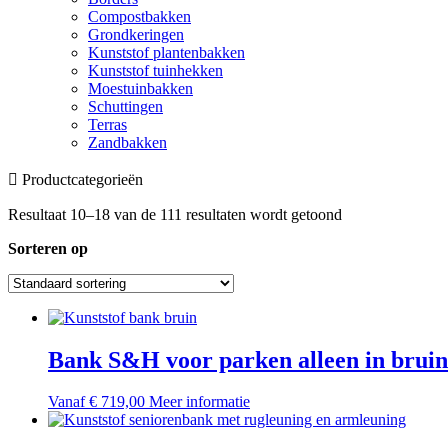
Compostbakken
Grondkeringen
Kunststof plantenbakken
Kunststof tuinhekken
Moestuinbakken
Schuttingen
Terras
Zandbakken
Productcategorieën
Resultaat 10–18 van de 111 resultaten wordt getoond
Sorteren op
Bank S&H voor parken alleen in bruin
Dit
Vanaf
€
719,00
Meer informatie
product
heeft