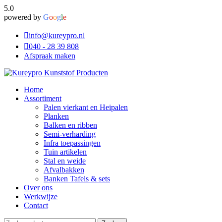
5.0
powered by
G
o
o
g
l
e
info@kureypro.nl
040 - 28 39 808
Afspraak maken
Home
Assortiment
Palen vierkant en Heipalen
Planken
Balken en ribben
Semi-verharding
Infra toepassingen
Tuin artikelen
Stal en weide
Afvalbakken
Banken Tafels & sets
Over ons
Werkwijze
Contact
Zoeken