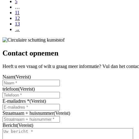
5
kan
…
gekozen
11
worden
12
op
13
de
→
productpagina
Contact opnemen
Heeft u een vraag of wilt u graag meer informatie? Vul dan het conta
Naam
(Vereist)
telefoon
(Vereist)
E-mailadres *
(Vereist)
Straatnaam + huisnummer
(Vereist)
Bericht
(Vereist)