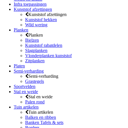
Infra toepassingen
Kunststof afzettingen
Kunststof afzettingen
Kunststof hekken
Wild wering
Planken
Planken
Bielzen
Kunststof rabatdelen
Slagplanken
Vlonderplanken kunststof
Zitplanken
Platen
Semi-verharding
Semi-verharding
Grastegels
Sportvelden
Stal en weide
Stal en weide
Palen rond
Tuin artikelen
Tuin artikelen
Balken en ribben
Banken Tafels & sets
Borders