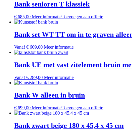
meerdere
Bank senioren T klassiek
variaties.
Deze
€
685,00
Meer informatie
Toevoegen aan offerte
optie
kan
gekozen
Bank set WT TT om in te graven alleen
worden
op
de
Dit
Vanaf
€
609,00
Meer informatie
productpagina
product
heeft
meerdere
Bank UE met vast zitelement bruin me
variaties.
Deze
Dit
Vanaf
€
289,00
Meer informatie
optie
product
kan
heeft
gekozen
meerdere
Bank W alleen in bruin
worden
variaties.
op
Deze
de
€
699,00
Meer informatie
Toevoegen aan offerte
optie
productpagina
kan
gekozen
Bank zwart beige 180 x 45,4 x 45 cm
worden
op