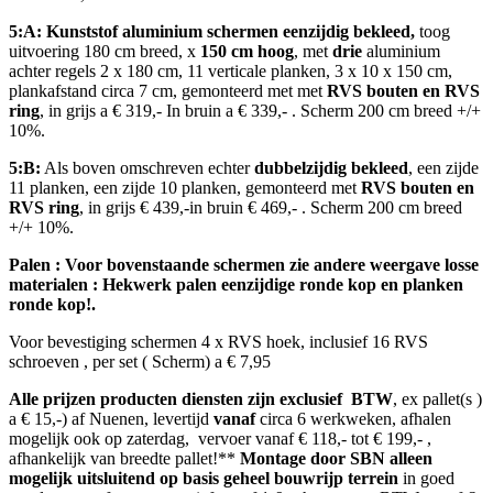
5:A: Kunststof aluminium schermen eenzijdig bekleed,
toog
uitvoering 180 cm breed, x
150 cm hoog
, met
drie
aluminium
achter regels 2 x 180 cm, 11 verticale planken, 3 x 10 x 150 cm,
plankafstand circa 7 cm, gemonteerd met met
RVS bouten en RVS
ring
, in grijs a € 319,- In bruin a € 339,- . Scherm 200 cm breed +/+
10%.
5:B:
Als boven omschreven echter
dubbelzijdig bekleed
, een zijde
11 planken, een zijde 10 planken, gemonteerd met
RVS bouten en
RVS ring
, in grijs € 439,-in bruin € 469,- . Scherm 200 cm breed
+/+ 10%.
Palen : Voor bovenstaande schermen zie andere weergave losse
materialen : Hekwerk palen eenzijdige ronde kop en planken
ronde kop!.
Voor bevestiging schermen 4 x RVS hoek, inclusief 16 RVS
schroeven , per set ( Scherm) a € 7,95
Alle prijzen producten diensten zijn exclusief BTW
, ex pallet(s )
a € 15,-) af Nuenen, levertijd
vanaf
circa 6 werkweken, afhalen
mogelijk ook op zaterdag, vervoer vanaf € 118,- tot € 199,- ,
afhankelijk van breedte pallet!**
Montage door SBN alleen
mogelijk
uitsluitend op basis geheel bouwrijp terrein
in goed