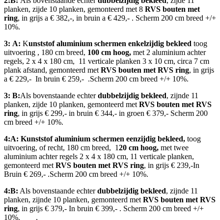
2:B:
Als bovenstaande echter
dubbelzijdig bekleed
, zijde 11
planken, zijde 10 planken, gemonteerd met 8
RVS bouten met
ring
, in grijs a € 382,-, in bruin a € 429,- . Scherm 200 cm breed +/+
10%.
3:
A:
K
unststof aluminium schermen enkelzijdig bekleed
toog
uitvoering , 180 cm breed,
100 cm hoog,
met 2 aluminium achter
regels, 2 x 4 x 180 cm, 11 verticale planken 3 x 10 cm, circa 7 cm
plank afstand, gemonteerd met
RVS bouten met RVS ring
, in grijs
a € 229,- In bruin € 259,- .Scherm 200 cm breed +/+ 10%.
3: B:
Als bovenstaande echter
dubbelzijdig bekleed
, zijnde 11
planken, zijde 10 planken, gemonteerd met
RVS bouten met RVS
ring
, in grijs € 299,- in bruin € 344,- in groen € 379,- Scherm 200
cm breed +/+ 10%.
4:A: Kunststof aluminium schermen eenzijdig bekleed,
toog
uitvoering, of recht, 180 cm breed, 1
20 cm hoog,
met twee
aluminium achter regels 2 x 4 x 180 cm, 11 verticale planken,
gemonteerd met
RVS bouten met RVS ring
, in grijs € 239,-In
Bruin € 269,- .Scherm 200 cm breed +/+ 10%.
4:B:
Als bovenstaande echter
dubbelzijdig bekleed
, zijnde 11
planken, zijnde 10 planken, gemonteerd met
RVS bouten met RVS
ring
, in grijs € 379,- In bruin € 399,- . Scherm 200 cm breed +/+
10%. ,