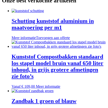
Onze best verkochte artikelen
Schutting kunststof aluminium in
maatvoering per m1
Meer informatie
Toevoegen aan offerte
Kunststof Compostbakken standaard
los stapel model bruin vanaf 650 liter
inhoud, in grijs grotere afmetingen
zie foto’s
Dit
Vanaf
€
109,00
Meer informatie
product
heeft
meerdere
Zandbak 1 groen of blauw
variaties.
Deze