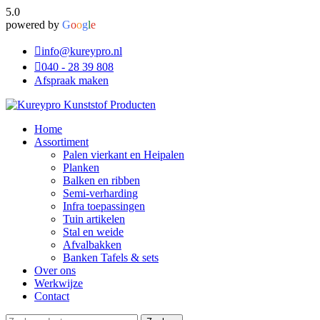
5.0
powered by
G
o
o
g
l
e
info@kureypro.nl
040 - 28 39 808
Afspraak maken
Home
Assortiment
Palen vierkant en Heipalen
Planken
Balken en ribben
Semi-verharding
Infra toepassingen
Tuin artikelen
Stal en weide
Afvalbakken
Banken Tafels & sets
Over ons
Werkwijze
Contact
Zoeken