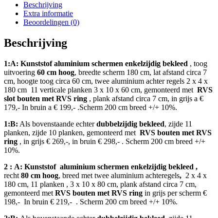
Beschrijving
Extra informatie
Beoordelingen (0)
Beschrijving
1:A: Kunststof aluminium schermen
enkelzijdig bekleed
, toog
uitvoering
60
cm hoog
, breedte scherm 180 cm, lat afstand circa 7
cm, hoogte toog circa 60 cm, twee aluminium achter regels 2 x 4 x
180 cm 11 verticale planken 3 x 10 x 60 cm, gemonteerd met
RVS
slot bouten met RVS ring
, plank afstand circa 7 cm, in grijs a €
179,- In bruin a € 199,- .Scherm 200 cm breed +/+ 10%.
1:B:
Als bovenstaande echter
dubbelzijdig bekleed
, zijde 11
planken, zijde 10 planken, gemonteerd met
RVS bouten met RVS
ring
, in grijs € 269,-, in bruin € 298,- . Scherm 200 cm breed +/+
10%.
2 :
A: Kunststof aluminium schermen enkelzijdig bekleed
,
recht
80 cm hoog
, breed met twee aluminium achteregels
,
2 x 4 x
180 cm, 11 planken , 3 x 10 x 80 cm, plank afstand circa 7 cm,
gemonteerd met
RVS bouten met RVS ring
in grijs per scherm €
198,- In bruin € 219,- . Scherm 200 cm breed +/+ 10%.