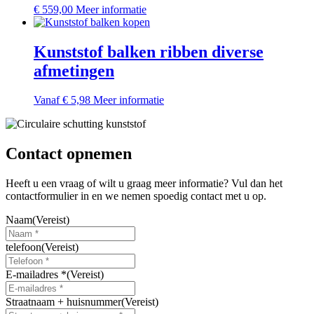
Dit
€
559,00
Meer informatie
optie
product
kan
heeft
gekozen
meerdere
Kunststof balken ribben diverse
worden
variaties.
op
afmetingen
Deze
de
optie
productpagina
kan
Dit
Vanaf
€
5,98
Meer informatie
gekozen
product
worden
heeft
op
meerdere
de
variaties.
Contact opnemen
productpagina
Deze
optie
Heeft u een vraag of wilt u graag meer informatie? Vul dan het
kan
contactformulier in en we nemen spoedig contact met u op.
gekozen
worden
Naam
(Vereist)
op
de
telefoon
(Vereist)
productpagina
E-mailadres *
(Vereist)
Straatnaam + huisnummer
(Vereist)