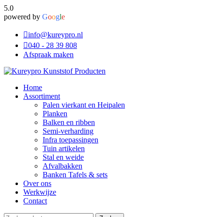
5.0
powered by
G
o
o
g
l
e
info@kureypro.nl
040 - 28 39 808
Afspraak maken
Home
Assortiment
Palen vierkant en Heipalen
Planken
Balken en ribben
Semi-verharding
Infra toepassingen
Tuin artikelen
Stal en weide
Afvalbakken
Banken Tafels & sets
Over ons
Werkwijze
Contact
Zoeken