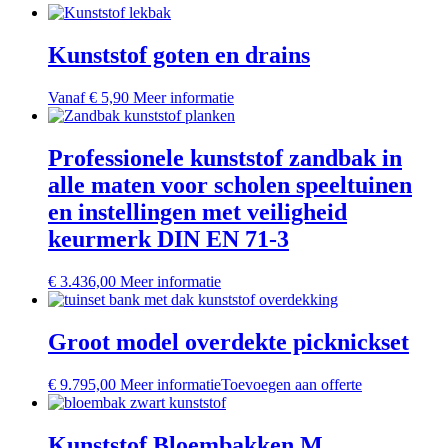
Kunststof goten en drains
Dit
Vanaf
€
5,90
Meer informatie
product
heeft
meerdere
Professionele kunststof zandbak in
variaties.
alle maten voor scholen speeltuinen
Deze
optie
en instellingen met veiligheid
kan
keurmerk DIN EN 71-3
gekozen
worden
op
Dit
€
3.436,00
Meer informatie
de
product
productpagina
heeft
meerdere
Groot model overdekte picknickset
variaties.
Deze
€
9.795,00
Meer informatie
Toevoegen aan offerte
optie
kan
gekozen
Kunststof Bloembakken M
worden