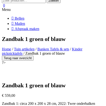
Zoeken
naar:
0
Menu
Bellen
Mailen
Afspraak maken
Zandbak 1 groen of blauw
Home
/
Tuin artikelen
/
Banken Tafels & sets
/
Kinder
picknicktafels
/ Zandbak 1 groen of blauw
Terug naar overzicht
?>
Zandbak 1 groen of blauw
€
559,00
Zandbak 1: circa 200 x 200 x 28 cm, 2022: Twee onderbalken