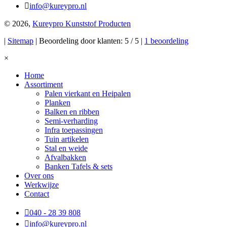
info@kureypro.nl
© 2026,
Kureypro Kunststof Producten
|
Sitemap
| Beoordeling door klanten: 5 / 5 |
1 beoordeling
×
Home
Assortiment
Palen vierkant en Heipalen
Planken
Balken en ribben
Semi-verharding
Infra toepassingen
Tuin artikelen
Stal en weide
Afvalbakken
Banken Tafels & sets
Over ons
Werkwijze
Contact
040 - 28 39 808
info@kureypro.nl