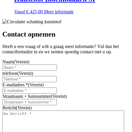
op
de
Dit
Vanaf
€
425,00
Meer informatie
productpagina
product
heeft
meerdere
variaties.
Contact opnemen
Deze
optie
Heeft u een vraag of wilt u graag meer informatie? Vul dan het
kan
contactformulier in en we nemen spoedig contact met u op.
gekozen
worden
Naam
(Vereist)
op
de
telefoon
(Vereist)
productpagina
E-mailadres *
(Vereist)
Straatnaam + huisnummer
(Vereist)
Bericht
(Vereist)