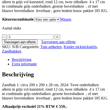
alleen in grijs vol kunststof, rond 12 cm, twee zitbalken 4 x 17 cm
in combinatie grijs onderbalken ,groene bovenbalken , of met
blauwe bovenbalken leverbaar , geen bodem bouw pakket 185 KG.
Kleurencombinatie
Wissen
Aantal stuks
Zandbak
1
Toevoegen aan offerte
Toevoegen aan offerte
groen
SKU:
N/B
Categorieën:
Tuin artikelen
,
Kinder picknicktafels
,
of
Zandbakken
blauw
aantal
Beschrijving
Extra informatie
Beschrijving
Zandbak 1: circa 200 x 200 x 28 cm, 2024: Twee onderbalken
alleen in grijs vol kunststof, rond 12 cm, twee zitbalken 4 x 17 cm
in combinatie grijs onderbalken ,groene bovenbalken , of met
blauwe bovenbalken leverbaar , geen bodem bouw pakket 185 KG.
Afhaalprijs exclusief 21% BTW € 559,-