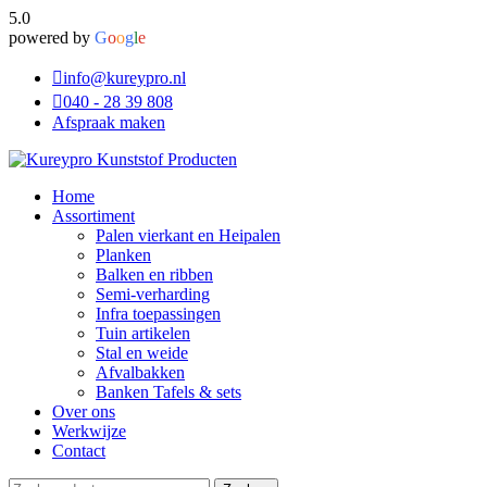
5.0
powered by
G
o
o
g
l
e
info@kureypro.nl
040 - 28 39 808
Afspraak maken
Home
Assortiment
Palen vierkant en Heipalen
Planken
Balken en ribben
Semi-verharding
Infra toepassingen
Tuin artikelen
Stal en weide
Afvalbakken
Banken Tafels & sets
Over ons
Werkwijze
Contact
Zoeken