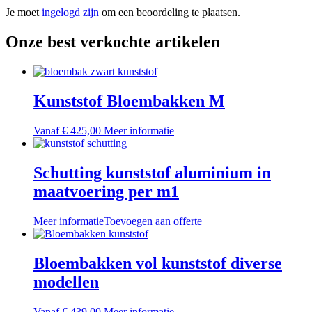
Je moet
ingelogd zijn
om een beoordeling te plaatsen.
Onze best verkochte artikelen
Kunststof Bloembakken M
Dit
Vanaf
€
425,00
Meer informatie
product
heeft
meerdere
Schutting kunststof aluminium in
variaties.
maatvoering per m1
Deze
optie
kan
Meer informatie
Toevoegen aan offerte
gekozen
worden
op
Bloembakken vol kunststof diverse
de
modellen
productpagina
Dit
Vanaf
€
439,00
Meer informatie