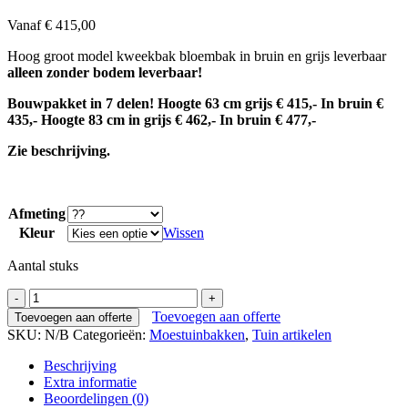
Vanaf
€
415,00
Hoog groot model kweekbak bloembak in bruin en grijs leverbaar
alleen
zonder bodem
leverbaar!
Bouwpakket in 7 delen! Hoogte 63 cm grijs € 415,- In bruin €
435,- Hoogte 83 cm in grijs € 462,- In bruin € 477,-
Zie beschrijving.
Afmeting
Kleur
Wissen
Aantal stuks
Bloembak
of
Toevoegen aan offerte
Toevoegen aan offerte
kweekbak
SKU:
N/B
Categorieën:
Moestuinbakken
,
Tuin artikelen
zonder
bodem
Beschrijving
twee
Extra informatie
hoogtes
Beoordelingen (0)