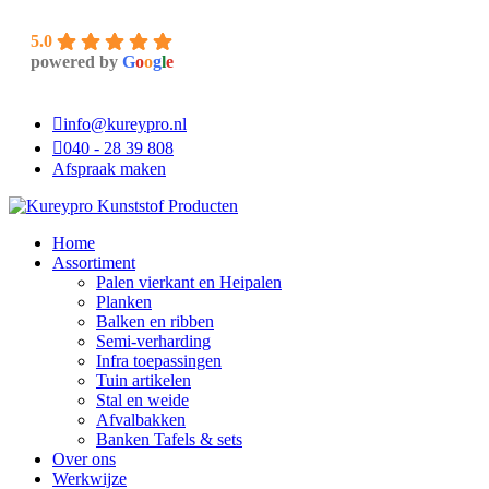
5.0
powered by
G
o
o
g
l
e
info@kureypro.nl
040 - 28 39 808
Afspraak maken
Home
Assortiment
Palen vierkant en Heipalen
Planken
Balken en ribben
Semi-verharding
Infra toepassingen
Tuin artikelen
Stal en weide
Afvalbakken
Banken Tafels & sets
Over ons
Werkwijze