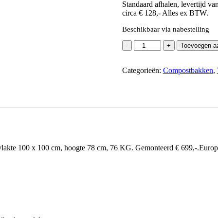
Standaard afhalen, levertijd va
circa € 128,- Alles ex BTW.
Beschikbaar via nabestelling
Compost
Toevoegen aa
bak
aluminium
stijlen
Categorieën:
Compostbakken
,
en
kunststof
delen
aantal
lakte 100 x 100 cm, hoogte 78 cm, 76 KG. Gemonteerd € 699,-.Europalle