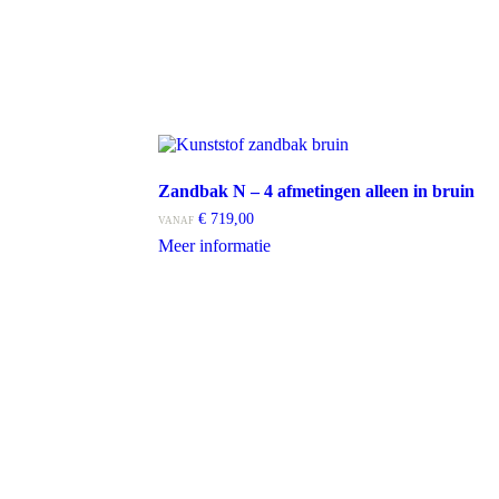
Zandbak N – 4 afmetingen alleen in bruin
€
719,00
VANAF
Dit
Meer informatie
product
heeft
meerdere
variaties.
Deze
optie
kan
gekozen
worden
op
de
productpagina