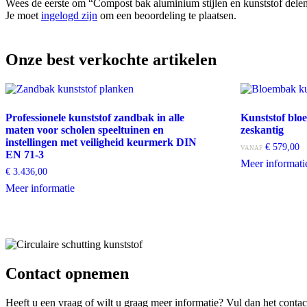
Wees de eerste om “Compost bak aluminium stijlen en kunststof delen
Je moet
ingelogd zijn
om een beoordeling te plaatsen.
Onze best verkochte artikelen
Professionele kunststof zandbak in alle
Kunststof blo
maten voor scholen speeltuinen en
zeskantig
instellingen met veiligheid keurmerk DIN
€
579,00
VANAF
EN 71-3
Meer informati
€
3.436,00
Dit
Meer informatie
product
heeft
meerdere
variaties.
Deze
optie
Contact opnemen
kan
gekozen
worden
Heeft u een vraag of wilt u graag meer informatie? Vul dan het conta