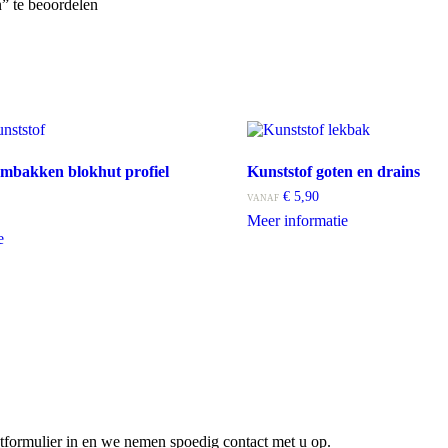
” te beoordelen
embakken blokhut profiel
Kunststof goten en drains
€
5,90
VANAF
Dit
Meer informatie
Dit
product
e
product
heeft
heeft
meerdere
meerdere
variaties.
variaties.
Deze
Deze
optie
optie
kan
kan
gekozen
gekozen
worden
worden
op
op
de
de
productpagina
ctformulier in en we nemen spoedig contact met u op.