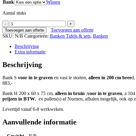
Bank
Wissen
Aantal stuks
Bank
S&H
Toevoegen aan offerte
Toevoegen aan offerte
voor
SKU:
N/B
Categorieën:
Banken Tafels & sets
,
Banken
parken
alleen
Beschrijving
in
Extra informatie
bruin
aantal
Beschrijving
Bank S
voor in te graven
en vast te storten,
alleen in 200 cm bree
d,
883,-
Bank H 200 x 60 x 75 cm,
alleen in bruin
,
voor in te graven
, a 104
prijzen in BTW
, ex pallets(s) af Nuenen, afhalen mogelijk, ook op 
Levertijd vanaf 6-8 werkweken.
Aanvullende informatie
Gewicht
N/B