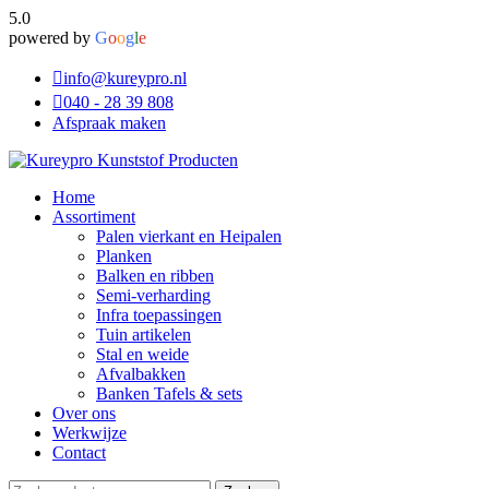
5.0
powered by
G
o
o
g
l
e
info@kureypro.nl
040 - 28 39 808
Afspraak maken
Home
Assortiment
Palen vierkant en Heipalen
Planken
Balken en ribben
Semi-verharding
Infra toepassingen
Tuin artikelen
Stal en weide
Afvalbakken
Banken Tafels & sets
Over ons
Werkwijze
Contact
Zoeken