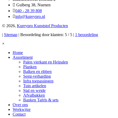
Gulberg 38, Nuenen
040 - 28 39 808
info@kureypro.nl
© 2026,
Kureypro Kunststof Producten
|
Sitemap
| Beoordeling door klanten: 5 / 5 |
1 beoordeling
×
Home
Assortiment
Palen vierkant en Heipalen
Planken
Balken en ribben
Semi-verharding
Infra toepassingen
Tuin artikelen
Stal en weide
Afvalbakken
Banken Tafels & sets
Over ons
Werkwijze
Contact