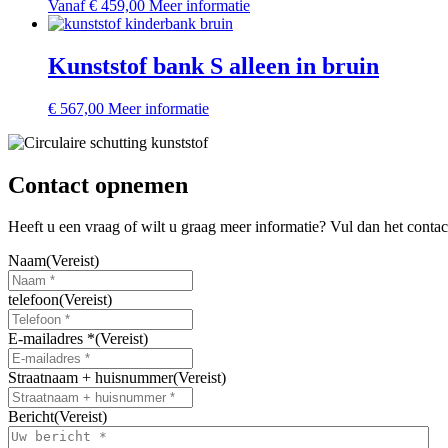
Dit
Vanaf
€
459,00
Meer informatie
productpagina
product
heeft
meerdere
Kunststof bank S alleen in bruin
variaties.
Deze
Dit
€
567,00
Meer informatie
optie
product
kan
heeft
gekozen
meerdere
worden
variaties.
Contact opnemen
op
Deze
de
optie
productpagina
Heeft u een vraag of wilt u graag meer informatie? Vul dan het conta
kan
gekozen
Naam
(Vereist)
worden
op
telefoon
(Vereist)
de
productpagina
E-mailadres *
(Vereist)
Straatnaam + huisnummer
(Vereist)
Bericht
(Vereist)