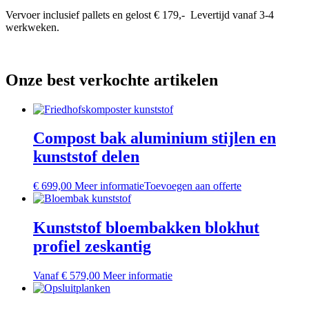
Vervoer inclusief pallets en gelost € 179,- Levertijd vanaf 3-4
werkweken.
Onze best verkochte artikelen
Compost bak aluminium stijlen en
kunststof delen
€
699,00
Meer informatie
Toevoegen aan offerte
Kunststof bloembakken blokhut
profiel zeskantig
Dit
Vanaf
€
579,00
Meer informatie
product
heeft