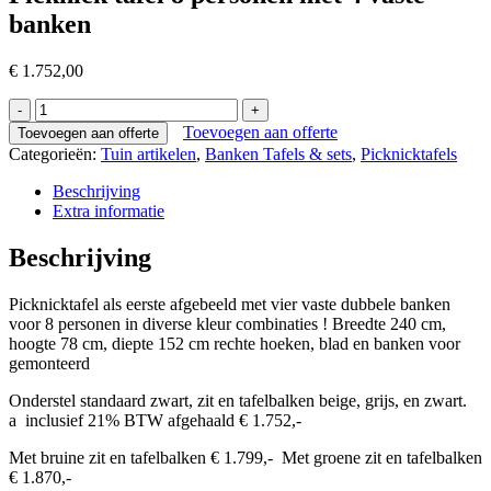
banken
€
1.752,00
Picknick
tafel
Toevoegen aan offerte
Toevoegen aan offerte
8
Categorieën:
Tuin artikelen
,
Banken Tafels & sets
,
Picknicktafels
personen
met
Beschrijving
4
Extra informatie
vaste
banken
Beschrijving
aantal
Picknicktafel als eerste afgebeeld met vier vaste dubbele banken
voor 8 personen in diverse kleur combinaties ! Breedte 240 cm,
hoogte 78 cm, diepte 152 cm rechte hoeken, blad en banken voor
gemonteerd
Onderstel standaard zwart, zit en tafelbalken beige, grijs, en zwart.
a inclusief 21% BTW afgehaald € 1.752,-
Met bruine zit en tafelbalken € 1.799,- Met groene zit en tafelbalken
€ 1.870,-