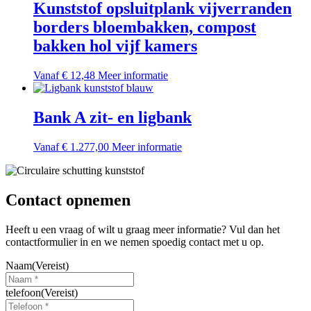
meerdere
Kunststof opsluitplank vijverranden
variaties.
borders bloembakken, compost
Deze
optie
bakken hol vijf kamers
kan
gekozen
Dit
Vanaf
€
12,48
Meer informatie
worden
product
op
heeft
de
meerdere
Bank A zit- en ligbank
productpagina
variaties.
Deze
Dit
Vanaf
€
1.277,00
Meer informatie
optie
product
kan
heeft
gekozen
meerdere
worden
variaties.
Contact opnemen
op
Deze
de
optie
productpagina
Heeft u een vraag of wilt u graag meer informatie? Vul dan het
kan
contactformulier in en we nemen spoedig contact met u op.
gekozen
worden
Naam
(Vereist)
op
de
telefoon
(Vereist)
productpagina