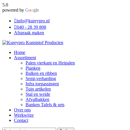
5.0
powered by
G
o
o
g
l
e
info@kureypro.nl
040 - 28 39 808
Afspraak maken
Home
Assortiment
Palen vierkant en Heipalen
Planken
Balken en ribben
Semi-verharding
Infra toepassingen
Tuin artikelen
Stal en weide
Afvalbakken
Banken Tafels & sets
Over ons
Werkwijze
Contact
Zoeken