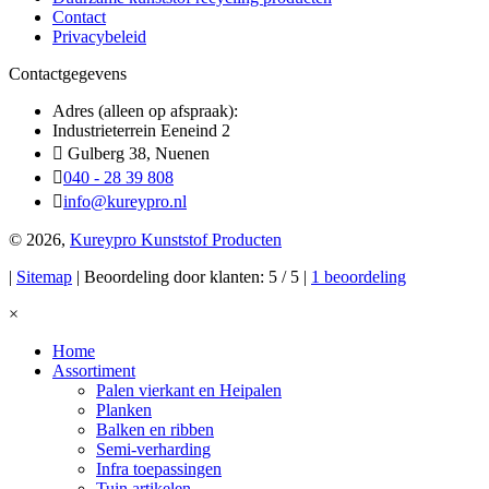
Contact
Privacybeleid
Contactgegevens
Adres (alleen op afspraak):
Industrieterrein Eeneind 2
Gulberg 38, Nuenen
040 - 28 39 808
info@kureypro.nl
© 2026,
Kureypro Kunststof Producten
|
Sitemap
| Beoordeling door klanten: 5 / 5 |
1 beoordeling
×
Home
Assortiment
Palen vierkant en Heipalen
Planken
Balken en ribben
Semi-verharding
Infra toepassingen
Tuin artikelen