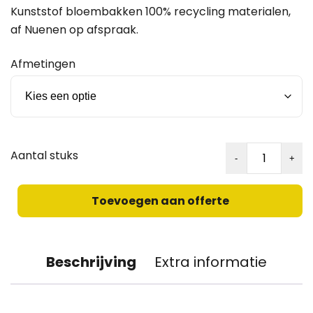
Kunststof bloembakken 100% recycling materialen,
af Nuenen op afspraak.
Afmetingen
Kunststof
bloembakken
zeskant
Toevoegen aan offerte
model
alleen
in
bruin
Beschrijving
Extra informatie
aantal