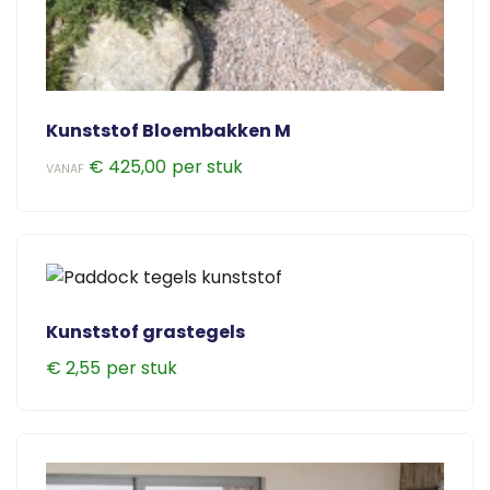
op
de
productpagina
Kunststof Bloembakken M
€
425,00
VANAF
Dit
product
heeft
meerdere
variaties.
Kunststof grastegels
Deze
optie
€
2,55
kan
gekozen
worden
op