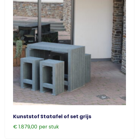
de
productpagina
Kunststof Statafel of set grijs
€
1.879,00