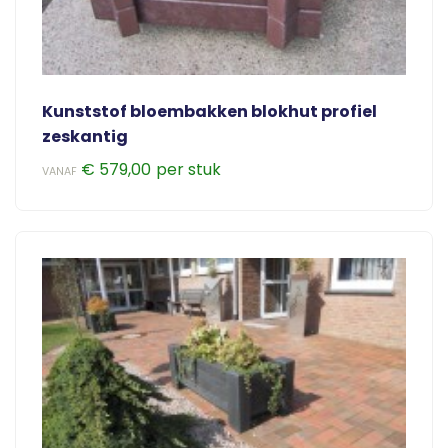
Kunststof bloembakken blokhut profiel
zeskantig
€
579,00
VANAF
Dit
product
heeft
meerdere
variaties.
Deze
optie
kan
gekozen
worden