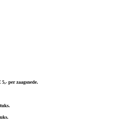
 5,- per zaagsnede.
tuks.
tuks.