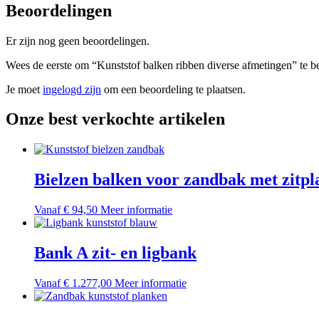
Beoordelingen
Er zijn nog geen beoordelingen.
Wees de eerste om “Kunststof balken ribben diverse afmetingen” te b
Je moet
ingelogd zijn
om een beoordeling te plaatsen.
Onze best verkochte artikelen
Bielzen balken voor zandbak met zitpl
Dit
Vanaf
€
94,50
Meer informatie
product
heeft
meerdere
Bank A zit- en ligbank
variaties.
Deze
Dit
Vanaf
€
1.277,00
Meer informatie
optie
product
kan
heeft
gekozen