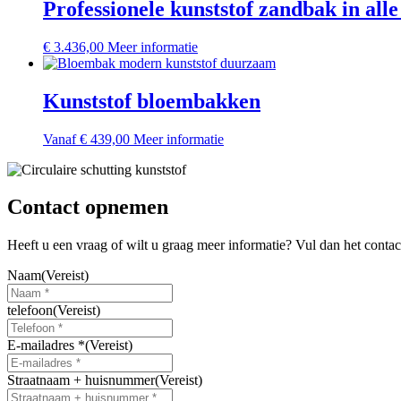
meerdere
Professionele kunststof zandbak in all
worden
variaties.
op
Deze
de
Dit
€
3.436,00
Meer informatie
optie
productpagina
product
kan
heeft
gekozen
meerdere
Kunststof bloembakken
worden
variaties.
op
Deze
de
Dit
Vanaf
€
439,00
Meer informatie
optie
productpagina
product
kan
heeft
gekozen
meerdere
worden
variaties.
Contact opnemen
op
Deze
de
optie
productpagina
Heeft u een vraag of wilt u graag meer informatie? Vul dan het conta
kan
gekozen
Naam
(Vereist)
worden
op
telefoon
(Vereist)
de
productpagina
E-mailadres *
(Vereist)
Straatnaam + huisnummer
(Vereist)