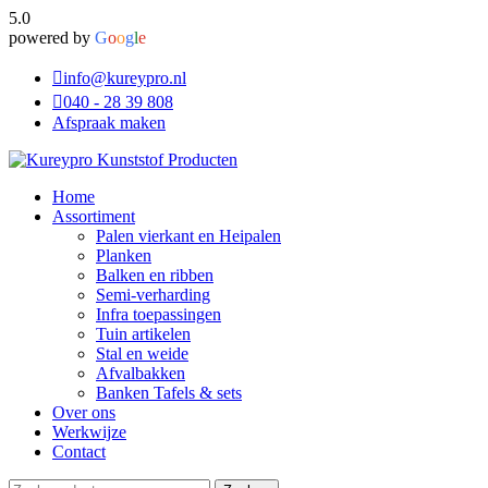
5.0
powered by
G
o
o
g
l
e
info@kureypro.nl
040 - 28 39 808
Afspraak maken
Home
Assortiment
Palen vierkant en Heipalen
Planken
Balken en ribben
Semi-verharding
Infra toepassingen
Tuin artikelen
Stal en weide
Afvalbakken
Banken Tafels & sets
Over ons
Werkwijze
Contact
Zoeken