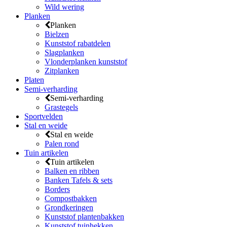
Wild wering
Planken
Planken
Bielzen
Kunststof rabatdelen
Slagplanken
Vlonderplanken kunststof
Zitplanken
Platen
Semi-verharding
Semi-verharding
Grastegels
Sportvelden
Stal en weide
Stal en weide
Palen rond
Tuin artikelen
Tuin artikelen
Balken en ribben
Banken Tafels & sets
Borders
Compostbakken
Grondkeringen
Kunststof plantenbakken
Kunststof tuinhekken