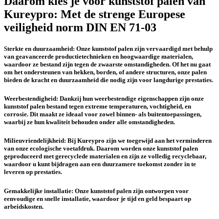
Daarom kies je voor kunststof palen van
Deze
kan
optie
Kureypro: Met de strenge Europese
gekozen
kan
worden
veiligheid norm DIN EN 71-03
gekozen
op
worden
de
op
productpa
Sterkte en duurzaamheid
: Onze kunststof palen zijn vervaardigd met behulp
de
van geavanceerde productietechnieken en hoogwaardige materialen,
productpagina
waardoor ze bestand zijn tegen de zwaarste omstandigheden. Of het nu gaat
om het ondersteunen van hekken, borden, of andere structuren, onze palen
bieden de kracht en duurzaamheid die nodig zijn voor langdurige prestaties.
Weerbestendigheid
: Dankzij hun weerbestendige eigenschappen zijn onze
kunststof palen bestand tegen extreme temperaturen, vochtigheid, en
corrosie. Dit maakt ze ideaal voor zowel binnen- als buitentoepassingen,
waarbij ze hun kwaliteit behouden onder alle omstandigheden.
Milieuvriendelijkheid
: Bij Kureypro zijn we toegewijd aan het verminderen
van onze ecologische voetafdruk. Daarom worden onze kunststof palen
geproduceerd met gerecyclede materialen en zijn ze volledig recyclebaar,
waardoor u kunt bijdragen aan een duurzamere toekomst zonder in te
leveren op prestaties.
Gemakkelijke installatie
: Onze kunststof palen zijn ontworpen voor
eenvoudige en snelle installatie, waardoor je tijd en geld bespaart op
arbeidskosten.