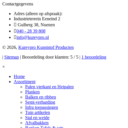
Contactgegevens
Adres (alleen op afspraak):
Industrieterrein Eeneind 2
Gulberg 38, Nuenen
040 - 28 39 808
info@kureypro.nl
© 2026,
Kureypro Kunststof Producten
|
Sitemap
| Beoordeling door klanten: 5 / 5 |
1 beoordeling
×
Home
Assortiment
Palen vierkant en Heipalen
Planken
Balken en ribben
Semi-verharding
Infra toepassingen
Tuin artikelen
Stal en weide
Afvalbakken
Banken Tafels & sets