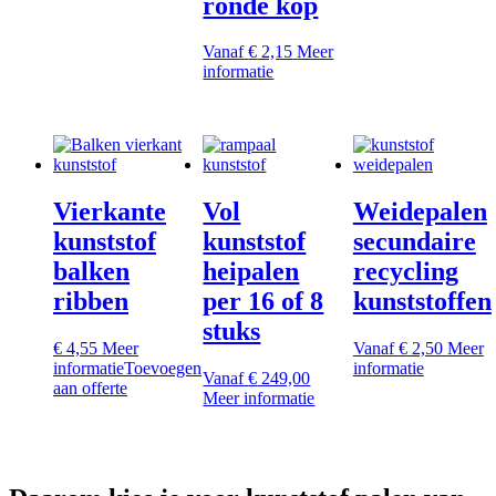
ronde kop
varia
product
Dez
heeft
opti
meerdere
Vanaf
€
2,15
Meer
kan
variaties.
Dit
informatie
gek
Deze
product
wor
optie
heeft
op
kan
meerdere
de
gekozen
variaties.
prod
worden
Deze
op
optie
Vierkante
Vol
Weidepalen
de
kan
productpagina
gekozen
kunststof
kunststof
secundaire
worden
balken
heipalen
recycling
op
de
ribben
per 16 of 8
kunststoffen
productpagina
stuks
€
4,55
Meer
Vanaf
€
2,50
Meer
Dit
informatie
Toevoegen
informatie
Vanaf
€
249,00
product
aan offerte
Dit
Meer informatie
heeft
product
meerdere
heeft
variaties.
meerdere
Deze
variaties.
optie