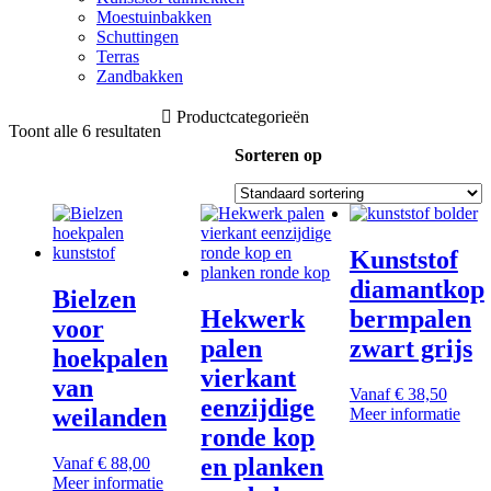
Moestuinbakken
Schuttingen
Terras
Zandbakken
Productcategorieën
Toont alle 6 resultaten
Sorteren op
Kunststof
diamantkop
Bielzen
Hekwerk
bermpalen
voor
palen
zwart grijs
hoekpalen
vierkant
van
Vanaf
€
38,50
eenzijdige
weilanden
Dit
Meer informatie
ronde kop
prod
heef
en planken
Vanaf
€
88,00
meer
Dit
Meer informatie