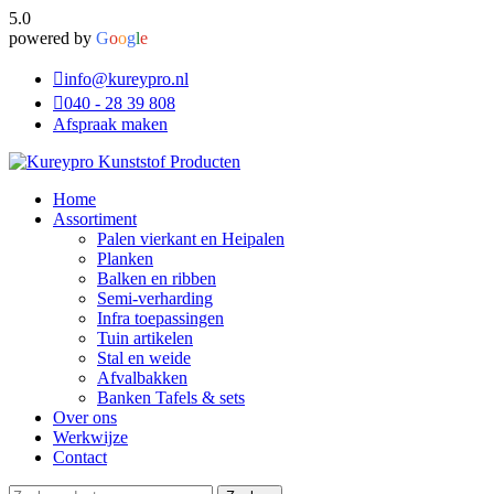
5.0
powered by
G
o
o
g
l
e
info@kureypro.nl
040 - 28 39 808
Afspraak maken
Home
Assortiment
Palen vierkant en Heipalen
Planken
Balken en ribben
Semi-verharding
Infra toepassingen
Tuin artikelen
Stal en weide
Afvalbakken
Banken Tafels & sets
Over ons
Werkwijze
Contact
Zoeken