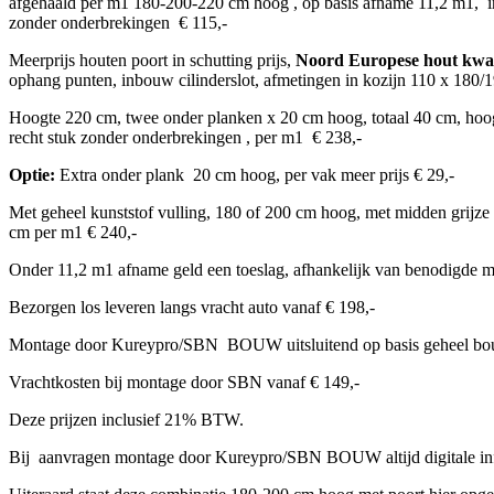
afgehaald per m1 180-200-220 cm hoog , op basis afname 11,2 m1, 
zonder onderbrekingen € 115,-
Meerprijs houten poort in schutting prijs,
Noord Europese hout kwal
ophang punten, inbouw cilinderslot, afmetingen in kozijn 110 x 180/
Hoogte 220 cm, twee onder planken x 20 cm hoog, totaal 40 cm, hoogt
recht stuk zonder onderbrekingen , per m1 € 238,-
Optie:
Extra onder plank 20 cm hoog, per vak meer prijs € 29,-
Met geheel kunststof vulling, 180 of 200 cm hoog, met midden grijz
cm per m1 € 240,-
Onder 11,2 m1 afname geld een toeslag, afhankelijk van benodigde 
Bezorgen los leveren langs vracht auto vanaf € 198,-
Montage door Kureypro/SBN BOUW uitsluitend op basis geheel bouwr
Vrachtkosten bij montage door SBN vanaf € 149,-
Deze prijzen inclusief 21% BTW.
Bij aanvragen montage door Kureypro/SBN BOUW altijd digitale in