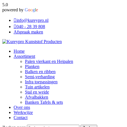
5.0
powered by
G
o
o
g
l
e
info@kureypro.nl
040 - 28 39 808
Afspraak maken
Home
Assortiment
Palen vierkant en Heipalen
Planken
Balken en ribben
Semi-verharding
Infra toepassingen
Tuin artikelen
Stal en weide
Afvalbakken
Banken Tafels & sets
Over ons
Werkwijze
Contact