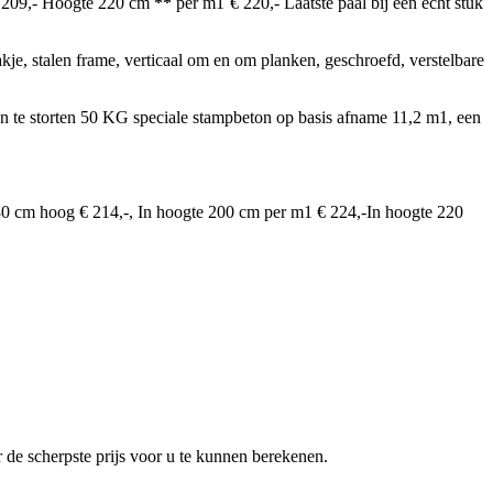
€ 209,- Hoogte 220 cm
**
per m1`€ 220,- Laatste paal bij een echt stuk
dakje, stalen frame, verticaal om en om planken, geschroefd, verstelbare
an te storten 50 KG speciale stampbeton op basis afname 11,2 m1, een
180 cm hoog € 214,-, In hoogte 200 cm per m1 € 224,-In hoogte 220
or de scherpste prijs voor u te kunnen berekenen.