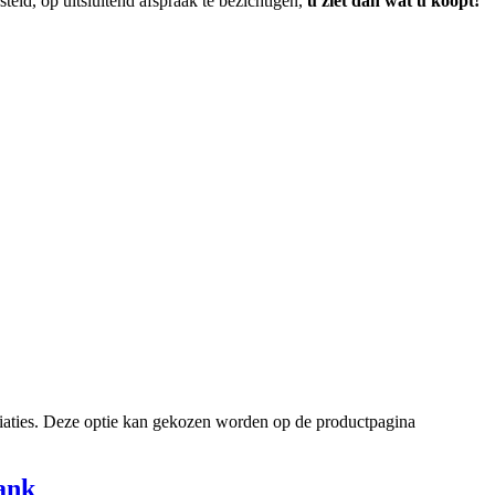
eld, op uitsluitend afspraak te bezichtigen,
u ziet dan wat u koopt!
riaties. Deze optie kan gekozen worden op de productpagina
ank