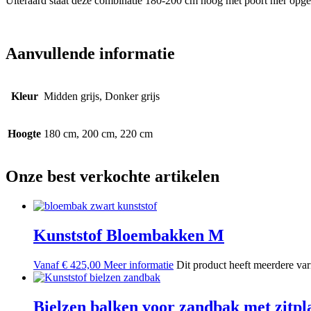
Uiteraard staat deze combinatie 180-200 cm hoog met poort hier opgest
Aanvullende informatie
Kleur
Midden grijs, Donker grijs
Hoogte
180 cm, 200 cm, 220 cm
Onze best verkochte artikelen
Kunststof Bloembakken M
Vanaf
€
425,00
Meer informatie
Dit product heeft meerdere va
Bielzen balken voor zandbak met zitpl