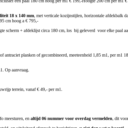
inclusief een paal 180 cm hoog per m1 € 199,-Hoogte 200 cm per m1 
iteit 18 x 140 mm
, met verticale kozijnstijlen, horizontale afdekbalk 
195 cm hoog a € 795,-
e scherm + afdeklijst circa 180 cm, los bij geleverd voor elke paal a
e of antraciet planken of gecombineerd, meeteenheid 1,85 m1, per m1 
m1. Op aanvraag.
ijp terrein, vanaf € 49,- per m1.
fo meesturen, en
altijd 06 nummer voor overdag vermelden
, dit vo