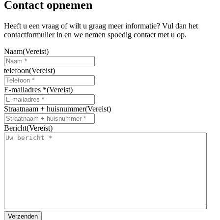
Contact opnemen
kan
gekozen
worden
Heeft u een vraag of wilt u graag meer informatie? Vul dan het
op
contactformulier in en we nemen spoedig contact met u op.
de
productpagina
Naam
(Vereist)
telefoon
(Vereist)
E-mailadres *
(Vereist)
Straatnaam + huisnummer
(Vereist)
Bericht
(Vereist)