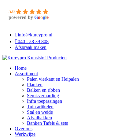
5.0
powered by
G
o
o
g
l
e
info@kureypro.nl
040 - 28 39 808
Afspraak maken
Home
Assortiment
Palen vierkant en Heipalen
Planken
Balken en ribben
Semi-verharding
Infra toepassingen
Tuin artikelen
Stal en weide
Afvalbakken
Banken Tafels & sets
Over ons
Werkwijze