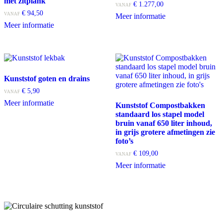
met zitplank
€
1.277,00
VANAF
€
94,50
Dit
VANAF
Meer informatie
Dit
product
Meer informatie
product
heeft
heeft
meerdere
meerdere
variaties.
variaties.
Deze
Deze
optie
optie
kan
Kunststof goten en drains
kan
gekozen
€
5,90
VANAF
gekozen
worden
Dit
Meer informatie
worden
op
Kunststof Compostbakken
product
op
de
standaard los stapel model
heeft
de
productpagina
bruin vanaf 650 liter inhoud,
meerdere
productpagina
in grijs grotere afmetingen zie
variaties.
foto’s
Deze
€
109,00
optie
VANAF
kan
Dit
Meer informatie
gekozen
product
worden
heeft
op
meerdere
de
variaties.
productpagina
Deze
optie