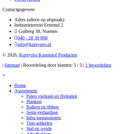
Contactgegevens
Adres (alleen op afspraak):
Industrieterrein Eeneind 2
Gulberg 38, Nuenen
040 - 28 39 808
info@kureypro.nl
© 2026,
Kureypro Kunststof Producten
|
Sitemap
| Beoordeling door klanten: 5 / 5 |
1 beoordeling
×
Home
Assortiment
Palen vierkant en Heipalen
Planken
Balken en ribben
Semi-verharding
Infra toepassingen
Tuin artikelen
Stal en weide
Afvalbakken