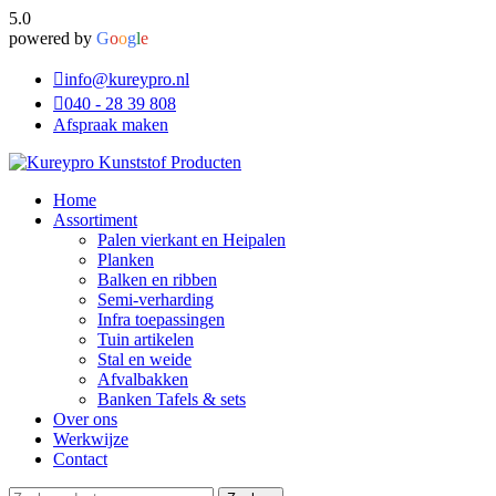
5.0
powered by
G
o
o
g
l
e
info@kureypro.nl
040 - 28 39 808
Afspraak maken
Home
Assortiment
Palen vierkant en Heipalen
Planken
Balken en ribben
Semi-verharding
Infra toepassingen
Tuin artikelen
Stal en weide
Afvalbakken
Banken Tafels & sets
Over ons
Werkwijze
Contact
Zoeken