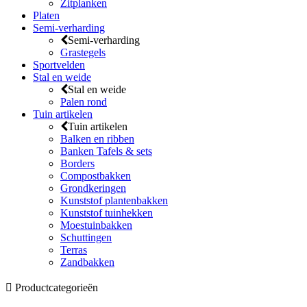
Zitplanken
Platen
Semi-verharding
Semi-verharding
Grastegels
Sportvelden
Stal en weide
Stal en weide
Palen rond
Tuin artikelen
Tuin artikelen
Balken en ribben
Banken Tafels & sets
Borders
Compostbakken
Grondkeringen
Kunststof plantenbakken
Kunststof tuinhekken
Moestuinbakken
Schuttingen
Terras
Zandbakken
Productcategorieën