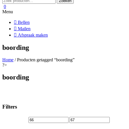
Zoeken
naar:
0
Menu
Bellen
Mailen
Afspraak maken
boording
Home
/ Producten getagged “boording”
?>
boording
Filters