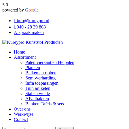
5.0
powered by
G
o
o
g
l
e
info@kureypro.nl
040 - 28 39 808
Afspraak maken
Home
Assortiment
Palen vierkant en Heipalen
Planken
Balken en ribben
Semi-verharding
Infra toepassingen
Tuin artikelen
Stal en weide
Afvalbakken
Banken Tafels & sets
Over ons
Werkwijze
Contact
Zoeken