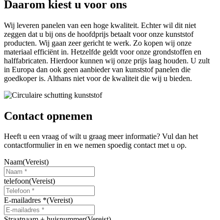
productpagina
Daarom kiest u voor ons
kan
gekozen
Wij leveren panelen van een hoge kwaliteit. Echter wil dit niet
worden
zeggen dat u bij ons de hoofdprijs betaalt voor onze kunststof
op
producten. Wij gaan zeer gericht te werk. Zo kopen wij onze
de
materiaal efficiënt in. Hetzelfde geldt voor onze grondstoffen en
productpagina
halffabricaten. Hierdoor kunnen wij onze prijs laag houden. U zult
in Europa dan ook geen aanbieder van kunststof panelen die
goedkoper is. Althans niet voor de kwaliteit die wij u bieden.
Contact opnemen
Heeft u een vraag of wilt u graag meer informatie? Vul dan het
contactformulier in en we nemen spoedig contact met u op.
Naam
(Vereist)
telefoon
(Vereist)
E-mailadres *
(Vereist)
Straatnaam + huisnummer
(Vereist)