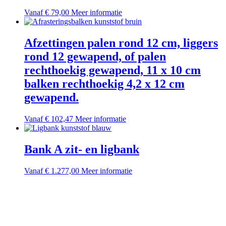
Deze
Dit
Vanaf
€
79,00
Meer informatie
optie
product
kan
heeft
gekozen
meerdere
Afzettingen palen rond 12 cm, liggers
worden
variaties.
op
rond 12 gewapend, of palen
Deze
de
optie
rechthoekig gewapend, 11 x 10 cm
productpagina
kan
balken rechthoekig 4,2 x 12 cm
gekozen
worden
gewapend.
op
de
Dit
Vanaf
€
102,47
Meer informatie
productpagina
product
heeft
meerdere
Bank A zit- en ligbank
variaties.
Deze
Dit
Vanaf
€
1.277,00
Meer informatie
optie
product
kan
heeft
gekozen
meerdere
worden
variaties.
op
Deze
de
optie