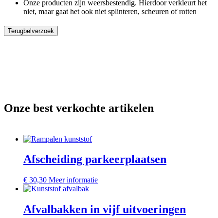
Onze producten zijn weersbestendig. Hierdoor verkleurt het
niet, maar gaat het ook niet splinteren, scheuren of rotten
Terugbelverzoek
Onze best verkochte artikelen
Afscheiding parkeerplaatsen
Dit
€
30,30
Meer informatie
product
heeft
meerdere
Afvalbakken in vijf uitvoeringen
variaties.