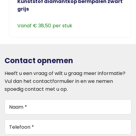
Kunststof diamantkop bermpalen zwart
optie
grijs
kan
gekozen
Vanaf
€
38,50
worden
Dit
op
product
de
heeft
productpagina
meerdere
Contact opnemen
variaties.
Deze
Heeft u een vraag of wilt u graag meer informatie?
optie
Vul dan het contactformulier in en we nemen
kan
spoedig contact met u op.
gekozen
Naam
(Vereist)
worden
op
de
telefoon
(Vereist)
productpagina