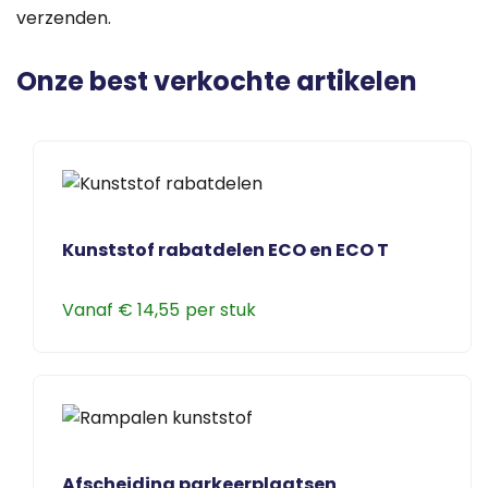
verzenden.
Onze best verkochte artikelen
Kunststof rabatdelen ECO en ECO T
Vanaf
€
14,55
Dit
product
heeft
meerdere
variaties.
Deze
Afscheiding parkeerplaatsen